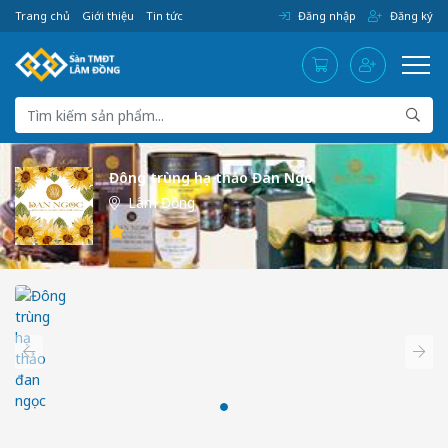
Trang chủ
Giới thiệu
Tin tức
Đăng nhập
Đăng ký
Đông trùng hạ thảo Đan Ngọc
Lâm Đồng
/5