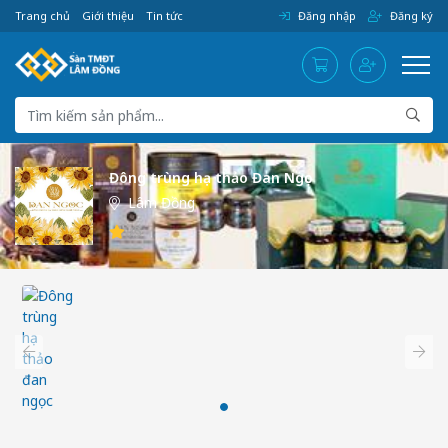
Trang chủ
Giới thiệu
Tin tức
Đăng nhập
Đăng ký
Đông trùng hạ thảo Đan Ngọc
Lâm Đồng
/5