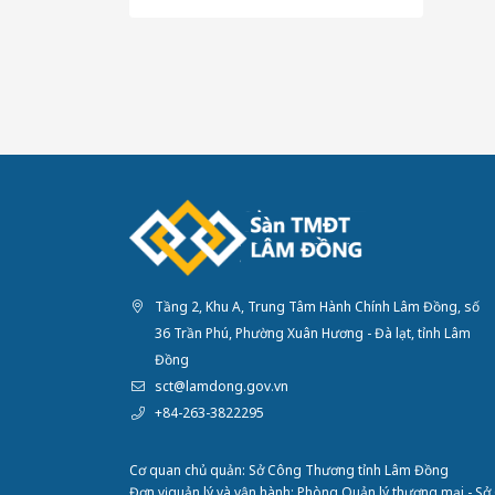
Tầng 2, Khu A, Trung Tâm Hành Chính Lâm Đồng, số
36 Trần Phú, Phường Xuân Hương - Đà lạt, tỉnh Lâm
Đồng
sct@lamdong.gov.vn
+84-263-3822295
Cơ quan chủ quản: Sở Công Thương tỉnh Lâm Đồng
Đơn vị quản lý và vận hành: Phòng Quản lý thương mại - S