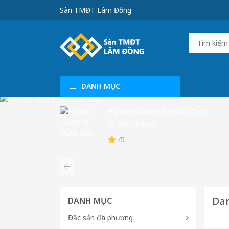
Sàn TMĐT Lâm Đồng
DANH MỤC
Hộ kinh doanh Dì Mười Tiếp
Bình Thuận
/5
Dan
DANH MỤC
Đặc sản địa phương